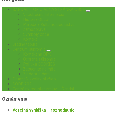
ŠANDAL – OFICIÁLNA STRÁNKA OBCE
Všeobecné Informácie
História Obce
Príroda a Kultúrne dedičstvo
samosprava
Symboly obce
Kontakt
Úradná tabuľa
Centrum súkromia
Kontakt na DPO
Ochrana súkromia
Politika COOKIES
Zabudnite na mňa
Žiadosť o data
Dotazník kvality služieb
SODB 2021
Centrálny register zmlúv – Šandal
Oznámenia
Verejná vyhláška – rozhodnutie