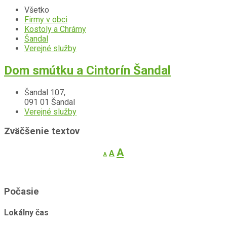
Všetko
Firmy v obci
Kostoly a Chrámy
Šandal
Verejné služby
Dom
Dom smútku a Cintorín Šandal
smútku
a
Šandal 107,
Cintorín
091 01 Šandal
Šandal
Verejné služby
Zväčšenie textov
Decrease
Reset
Increase
A
A
A
font
font
font
size.
size.
size.
Počasie
Lokálny čas