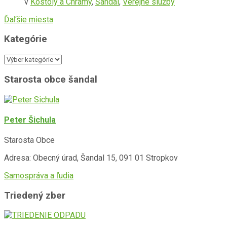
v
Kostoly a Chrámy
,
Šandal
,
Verejné služby
Ďaľšie miesta
Kategórie
Kategórie
Starosta obce šandal
Peter Šichula
Starosta Obce
Adresa: Obecný úrad, Šandal 15, 091 01 Stropkov
Samospráva a ľudia
Triedený zber