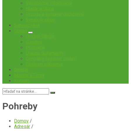
Všeobecné Informácie
História Obce
Príroda a Kultúrne dedičstvo
Symboly obce
Samospráva
Občan
Úradná Tabuľa
Oznamy
Podujatia
Úradné dokumenty
Centrálny register zmlúv
Centrum súkromia
Galéria
Miesta a Firmy
Kontakt
Vyhľadávanie:
Pohreby
Domov
/
Adresár
/