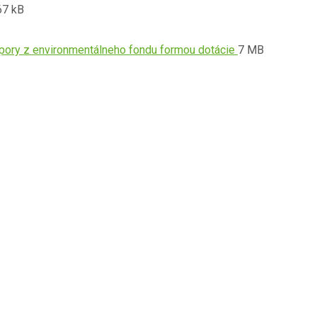
ípona
pdf
ľkosť
67 kB
boru:
boru:
f
Prípona
Veľkosť
dpory z environmentálneho fondu formou dotácie
7 MB
súboru:
súboru:
pdf