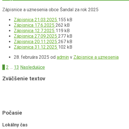
Zápisnice a uznesenia obce Šandal za rok 2025
Prípona
Prílohy
Veľkosť
Zápisnica 21.03.2025
155 kB
Prípona
súboru:
Veľkosť
súboru:
Zápisnica 17.6.2025
262 kB
súboru:
Prípona
pdf
súboru:
Veľkosť
Zápisnica 12.7.2025
119 kB
pdf
súboru:
Prípona
súboru:
Veľkosť
Zápisnica 27.09.2025
277 kB
pdf
súboru:
Prípona
súboru:
Veľkosť
Zápisnica 20.11.2025
267 kB
pdf
súboru:
Prípona
súboru:
Veľkosť
Zápisnica 31.12.2025
102 kB
pdf
súboru:
súboru:
28. februára 2025
od
admin
v
Zápisnice a uznesenia
pdf
Stránkovanie
1
2
…
13
Nasledujúce
príspevkov
Zväčšenie textov
Počasie
Lokálny čas