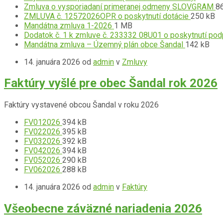
súboru:
Pr
súboru:
Ve
Zmluva o vysporiadaní primeranej odmeny SLOVGRAM
8
Prípona
pdf
sú
Veľkosť
sú
ZMLUVA č. 12572026OPR o poskytnutí dotácie
250 kB
Prípona
súboru:
pd
Veľkosť
súboru:
Mandátna zmluva 1-2026
1 MB
súboru:
pdf
súboru:
Dodatok č. 1 k zmluve č. 233332 08U01 o poskytnutí po
pdf
Prípona
Veľkosť
Mandátna zmluva – Územný plán obce Šandal
142 kB
súboru:
súboru:
14. januára 2026
od
admin
v
Zmluvy
pdf
Faktúry vyšlé pre obec Šandal rok 2026
Faktúry vystavené obcou Šandal v roku 2026
Prípona
Prílohy
Veľkosť
FV012026
394 kB
súboru:
Prípona
súboru:
Veľkosť
FV022026
395 kB
pdf
súboru:
Prípona
súboru:
Veľkosť
FV032026
392 kB
pdf
súboru:
Prípona
súboru:
Veľkosť
FV042026
394 kB
pdf
súboru:
Prípona
súboru:
Veľkosť
FV052026
290 kB
pdf
súboru:
Prípona
súboru:
Veľkosť
FV062026
288 kB
pdf
súboru:
súboru:
14. januára 2026
od
admin
v
Faktúry
pdf
Všeobecne záväzné nariadenia 2026