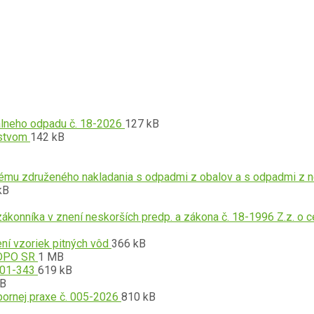
Prípona
Veľkosť
álneho odpadu č. 18-2026
127 kB
Prípona
súboru:
Veľkosť
súboru:
tstvom
142 kB
súboru:
pdf
súboru:
pdf
mu združeného nakladania s odpadmi z obalov a s odpadmi z 
ona
osť
kB
u:
u:
konníka v znení neskorších predp. a zákona č. 18-1996 Z.z. o c
Prípona
Veľkosť
ení vzoriek pitných vôd
366 kB
Prípona
súboru:
Veľkosť
súboru:
v DPO SR
1 MB
súboru:
Prípona
pdf
súboru:
Veľkosť
5001-343
619 kB
na
pdf
súboru:
sť
súboru:
kB
u:
pdf
Prípona
u:
Veľkosť
bornej praxe č. 005-2026
810 kB
súboru:
súboru: