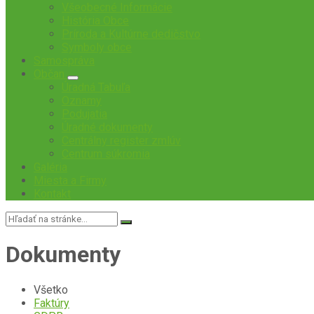
Všeobecné Informácie
História Obce
Príroda a Kultúrne dedičstvo
Symboly obce
Samospráva
Občan
Úradná Tabuľa
Oznamy
Podujatia
Úradné dokumenty
Centrálny register zmlúv
Centrum súkromia
Galéria
Miesta a Firmy
Kontakt
Vyhľadávanie:
Dokumenty
Všetko
Faktúry