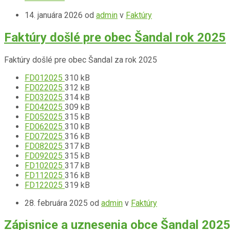
pdf
súboru:
súboru:
14. januára 2026
od
admin
v
Faktúry
pdf
Faktúry došlé pre obec Šandal rok 2025
Faktúry došlé pre obec Šandal za rok 2025
Prípona
Prílohy
Veľkosť
FD012025
310 kB
súboru:
Prípona
súboru:
Veľkosť
FD022025
312 kB
pdf
súboru:
Prípona
súboru:
Veľkosť
FD032025
314 kB
pdf
súboru:
Prípona
súboru:
Veľkosť
FD042025
309 kB
pdf
súboru:
Prípona
súboru:
Veľkosť
FD052025
315 kB
pdf
súboru:
Prípona
súboru:
Veľkosť
FD062025
310 kB
pdf
súboru:
Prípona
súboru:
Veľkosť
FD072025
316 kB
pdf
súboru:
Prípona
súboru:
Veľkosť
FD082025
317 kB
pdf
súboru:
Prípona
súboru:
Veľkosť
FD092025
315 kB
pdf
súboru:
Prípona
súboru:
Veľkosť
FD102025
317 kB
pdf
súboru:
Prípona
súboru:
Veľkosť
FD112025
316 kB
pdf
súboru:
Prípona
súboru:
Veľkosť
FD122025
319 kB
pdf
súboru:
súboru:
28. februára 2025
od
admin
v
Faktúry
pdf
Zápisnice a uznesenia obce Šandal 202