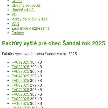
GDPR
Obecný vodovod
Úradná tabuľa
VO
Voľby do NRSR 2023
VZN
Zápisnice a uznesenia
Zmluvy
Faktúry vyšlé pre obec Šandal rok 2025
Faktúry vystavené obcou Šandal v roku 2025
Prípona
Prílohy
Veľkosť
FV012025
301 kB
súboru:
Prípona
súboru:
Veľkosť
FV022025
299 kB
pdf
súboru:
Prípona
súboru:
Veľkosť
FV032025
300 kB
pdf
súboru:
Prípona
súboru:
Veľkosť
FV042025
299 kB
pdf
súboru:
Prípona
súboru:
Veľkosť
FV052025
302 kB
pdf
súboru:
Prípona
súboru:
Veľkosť
FV062025
299 kB
pdf
súboru:
Prípona
súboru:
Veľkosť
FV072025
308 kB
pdf
súboru:
Prípona
súboru:
Veľkosť
FV082025
308 kB
pdf
súboru:
Prípona
súboru:
Veľkosť
FV092025
306 kB
pdf
súboru:
Prípona
súboru:
Veľkosť
FV102025
306 kB
pdf
súboru:
Prípona
súboru:
Veľkosť