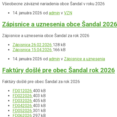
Všeobecne záväzné nariadenia obce Šandal v roku 2026
14. januára 2026
od
admin
v
VZN
Zápisnice a uznesenia obce Šandal 202
Zápisnice a uznesenia obce Šandal za rok 2026
Prípona
Prílohy
Veľkosť
Zápisnica 26.02.2026
128 kB
súboru:
Prípona
súboru:
Veľkosť
Zápisnica 15.04.2026
166 kB
pdf
súboru:
súboru:
14. januára 2026
od
admin
v
Zápisnice a uznesenia
pdf
Faktúry došlé pre obec Šandal rok 2026
Faktúry došlé pre obec Šandal za rok 2026
Prípona
Prílohy
Veľkosť
FD012026
400 kB
súboru:
Prípona
súboru:
Veľkosť
FD022026
403 kB
pdf
súboru:
Prípona
súboru:
Veľkosť
FD032026
405 kB
pdf
súboru:
Prípona
súboru:
Veľkosť
FD042026
403 kB
pdf
súboru:
Prípona
súboru:
Veľkosť
FD052026
301 kB
pdf
súboru:
Prípona
súboru:
Veľkosť
FD062026
297 kB