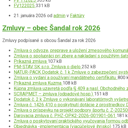
FV 112025
305 kB
pdf
Prípona
súboru:
Veľkosť
súboru:
FV122025
331 kB
súboru:
pdf
súboru:
21. januára 2026
od
admin
v
Faktúry
pdf
Zmluvy – obec Šandal rok 2026
Zmluvy podpísané s obcou Šandal za rok 2026
Prílohy
Zmluva o odvoze, preprave a uložení zmesového komun
Zmluva o spolupráci pri zbere a nakladaní s použitým ša
Prípona
Veľkosť
Príkazná zmluva
107 kB
súboru:
Prípona
súboru:
Veľkosť
PM-STAV SK s.r.o. Zmluva o dielo
252 kB
pdf
súboru:
súboru:
NATUR-PACK Dodatok č. 1 k Zmluve o zabezpečení systé
pdf
Príp
Veľk
Zmluva o vydaní a používaní mandátneho certifikátu.
800 
Prípona
súbor
Veľkosť
súbor
Príkazná zmluva Kuzma
108 kB
súboru:
pdf
súboru:
Kúpna zmluva uzavretá podľa § 409 a nasl. Obchodného zá
pdf
Prípona
Veľkosť
SCRAPMET – zmluva (odpadové hosp.)
151 kB
súboru:
súboru:
Dodatok č. 2 k Zmluve o vykonávaní laboratórnych vyšetr
pdf
Zmluva č. 1426 410 o poskytnutí dotácie z prostriedko
Zmluva o príspevku na projekt podpory športu č. Z-202
Prípo
Veľko
Darovacia zmluva č. PHZ-OPK2-2026-001901-061
181 
súbor
súbor
Zmluva o poskytovaní praktického vyučovania formou od
Prípona
pdf
Veľkosť
Objednávka -implementácia (viacúčelové ihrisko)
175 kB