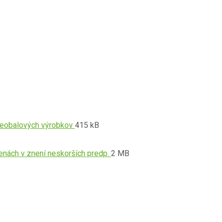
Prípona
Veľkosť
neobalových výrobkov
415 kB
súboru:
súboru:
pdf
Prípona
Veľkosť
enách v znení neskorších predp.
2 MB
súboru:
súboru:
pdf