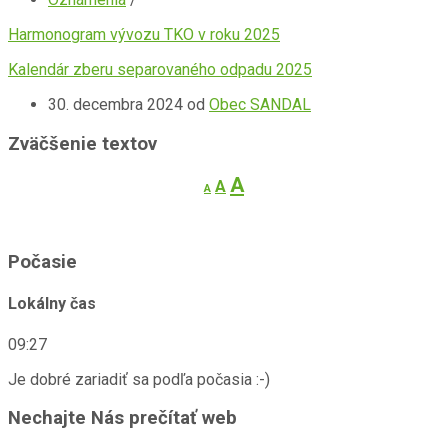
Harmonogram vývozu TKO v roku 2025
Kalendár zberu separovaného odpadu 2025
30. decembra 2024
od
Obec SANDAL
Zväčšenie textov
Decrease
Reset
Increase
A
A
A
font
font
font
size.
size.
size.
Počasie
Lokálny čas
09:27
Je dobré zariadiť sa podľa počasia :-)
Nechajte Nás prečítať web