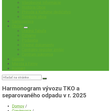
Všeobecné Informácie
História Obce
Príroda a Kultúrne dedičstvo
Symboly obce
Samospráva
Občan
Úradná Tabuľa
Oznamy
Podujatia
Úradné dokumenty
Centrálny register zmlúv
Centrum súkromia
Galéria
Miesta a Firmy
Kontakt
Vyhľadávanie:
Harmonogram vývozu TKO a
separovaného odpadu v r. 2025
Domov
/
Oznámenia
/