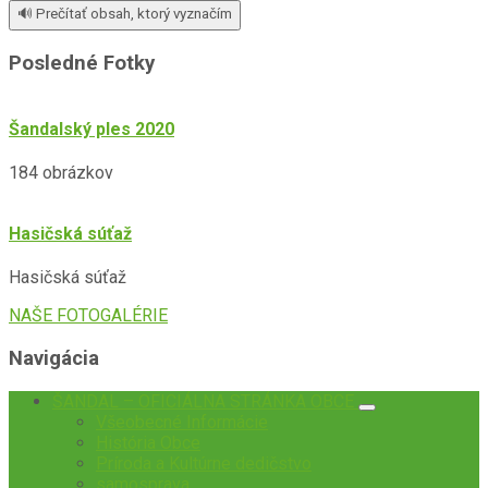
🔊 Prečítať obsah, ktorý vyznačím
Posledné Fotky
Šandalský ples 2020
184 obrázkov
Hasičská súťaž
Hasičská súťaž
NAŠE FOTOGALÉRIE
Navigácia
ŠANDAL – OFICIÁLNA STRÁNKA OBCE
Všeobecné Informácie
História Obce
Príroda a Kultúrne dedičstvo
samosprava