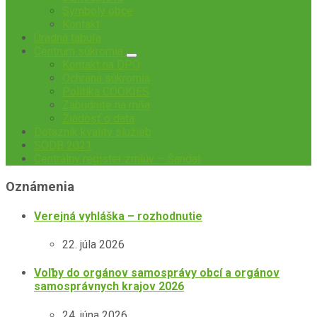
Symboly obce
Kontakt
Úradná tabuľa
Centrum súkromia
Kontakt na DPO
Ochrana súkromia
Politika COOKIES
Zabudnite na mňa
Žiadosť o data
Dotazník kvality služieb
SODB 2021
Centrálny register zmlúv – Šandal
Oznámenia
Verejná vyhláška – rozhodnutie
22. júla 2026
Voľby do orgánov samosprávy obcí a orgánov
samosprávnych krajov 2026
24. júna 2026