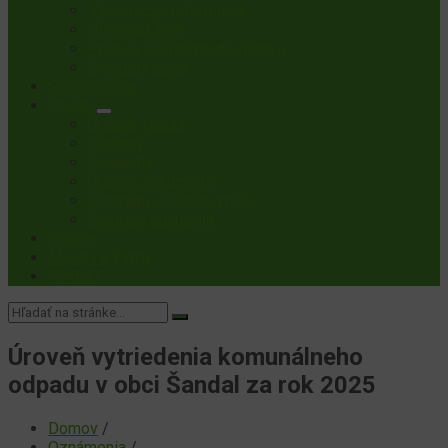
Všeobecné Informácie
História Obce
Príroda a Kultúrne dedičstvo
Symboly obce
Samospráva
Občan
Úradná Tabuľa
Oznamy
Podujatia
Úradné dokumenty
Centrálny register zmlúv
Centrum súkromia
Galéria
Miesta a Firmy
Kontakt
Vyhľadávanie:
Úroveň vytriedenia komunálneho
odpadu v obci Šandal za rok 2025
Domov
/
Oznámenia
/