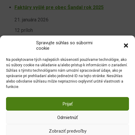
Faktúry vyšlé pre obec Šandal rok 2025
21. januára 2026
12 príloh
Zmluvy – obec Šandal rok 2026
Spravujte súhlas so súbormi
cookie
14. januára 2026
Na poskytovanie tých najlepších skúseností používame technológie, ako
21 príloh
sú súbory cookie na ukladanie a/alebo prístup k informáciám o zariadení.
Súhlas s týmito technológiami nám umožní spracovávať údaje, ako je
Prejsť na dokumenty
správanie pri prehliadaní alebo jedinečné ID na tejto stránke. Nesúhlas
alebo odvolanie súhlasu môže nepriaznivo ovplyvniť určité vlastnosti a
Obec šandal
funkcie.
Šandal 15,
Prijať
ŠANDAL, 091 01
Telefón: 054 / 742 23 08
Odmietnúť
Fax: 054 / 742 23 08
Email:
obecsandal@gmail.com
Zobraziť predvoľby