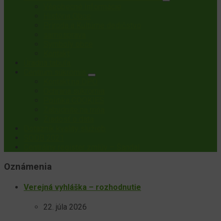
Všeobecné Informácie
História Obce
Príroda a Kultúrne dedičstvo
samosprava
Symboly obce
Kontakt
Úradná tabuľa
Centrum súkromia
Kontakt na DPO
Ochrana súkromia
Politika COOKIES
Zabudnite na mňa
Žiadosť o data
Dotazník kvality služieb
SODB 2021
Centrálny register zmlúv – Šandal
Oznámenia
Verejná vyhláška – rozhodnutie
22. júla 2026