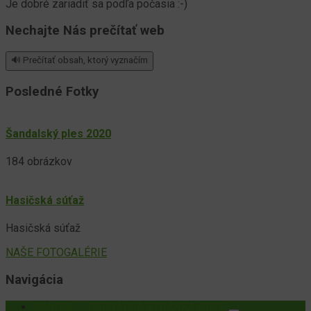
Je dobré zariadiť sa podľa počasia :-)
Nechajte Nás prečítať web
🔊 Prečítať obsah, ktorý vyznačím
Posledné Fotky
Šandalský ples 2020
184 obrázkov
Hasičská súťaž
Hasičská súťaž
NAŠE FOTOGALÉRIE
Navigácia
ŠANDAL – OFICIÁLNA STRÁNKA OBCE