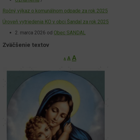
Ročný výkaz o komunálnom odpade za rok 2025
Úroveň vytriedenia KO v obci Šandal za rok 2025
2. marca 2026
od
Obec SANDAL
Zväčšenie textov
Decrease
Reset
Increase
A
A
A
font
font
font
size.
size.
size.