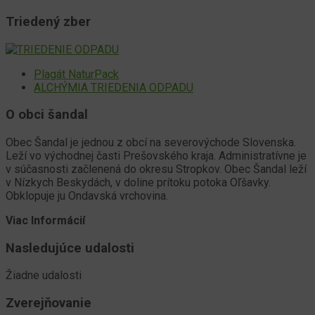
Triedený zber
Plagát NaturPack
ALCHÝMIA TRIEDENIA ODPADU
O obci šandal
Obec Šandal je jednou z obcí na severovýchode Slovenska.
Leží vo východnej časti Prešovského kraja. Administratívne je
v súčasnosti začlenená do okresu Stropkov. Obec Šandal leží
v Nízkych Beskydách, v doline prítoku potoka Oľšavky.
Obklopuje ju Ondavská vrchovina.
Viac Informácií
Nasledujúce udalosti
Žiadne udalosti
Zverejňovanie