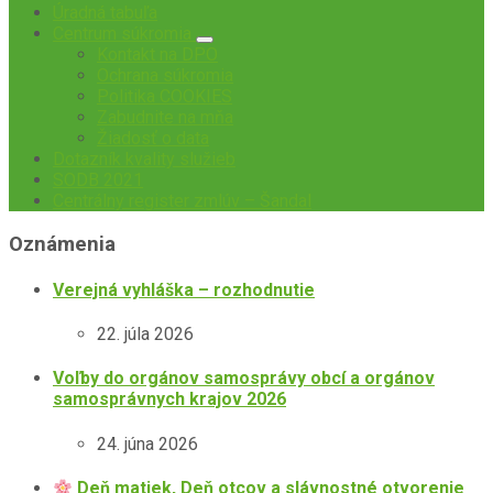
Úradná tabuľa
Centrum súkromia
Kontakt na DPO
Ochrana súkromia
Politika COOKIES
Zabudnite na mňa
Žiadosť o data
Dotazník kvality služieb
SODB 2021
Centrálny register zmlúv – Šandal
Oznámenia
Verejná vyhláška – rozhodnutie
22. júla 2026
Voľby do orgánov samosprávy obcí a orgánov
samosprávnych krajov 2026
24. júna 2026
Deň matiek, Deň otcov a slávnostné otvorenie