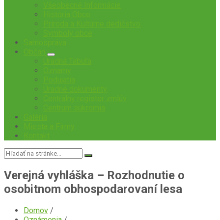
Všeobecné Informácie
História Obce
Príroda a Kultúrne dedičstvo
Symboly obce
Samospráva
Občan
Úradná Tabuľa
Oznamy
Podujatia
Úradné dokumenty
Centrálny register zmlúv
Centrum súkromia
Galéria
Miesta a Firmy
Kontakt
Vyhľadávanie:
Verejná vyhláška – Rozhodnutie o
osobitnom obhospodarovaní lesa
Domov
/
Oznámenia
/