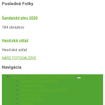
Posledné Fotky
Šandalský ples 2020
184 obrázkov
Hasičská súťaž
Hasičská súťaž
NAŠE FOTOGALÉRIE
Navigácia
ŠANDAL – OFICIÁLNA STRÁNKA OBCE
Všeobecné Informácie
História Obce
Príroda a Kultúrne dedičstvo
samosprava
Symboly obce
Kontakt