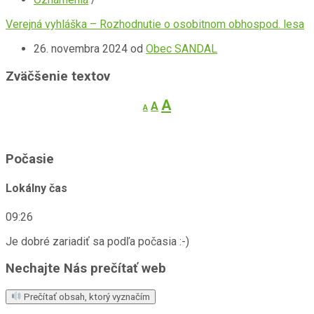
Verejná vyhláška – Rozhodnutie o osobitnom obhospod. lesa
26. novembra 2024
od
Obec SANDAL
Zväčšenie textov
Decrease
Reset
Increase
A
A
A
font
font
font
size.
size.
size.
Počasie
Lokálny čas
09:26
Je dobré zariadiť sa podľa počasia :-)
Nechajte Nás prečítať web
Prečítať obsah, ktorý vyznačím