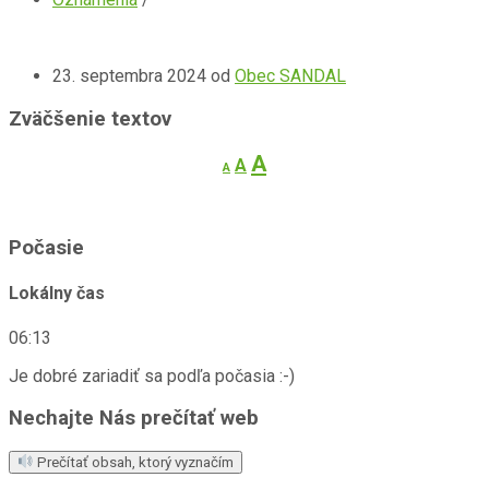
23. septembra 2024
od
Obec SANDAL
Zväčšenie textov
Decrease
Reset
Increase
A
A
A
font
font
font
size.
size.
size.
Počasie
Lokálny čas
06:13
Je dobré zariadiť sa podľa počasia :-)
Nechajte Nás prečítať web
Prečítať obsah, ktorý vyznačím