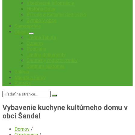
Všeobecné Informácie
História Obce
Príroda a Kultúrne dedičstvo
Symboly obce
Samospráva
Občan
Úradná Tabuľa
Oznamy
Podujatia
Úradné dokumenty
Centrálny register zmlúv
Centrum súkromia
Galéria
Miesta a Firmy
Kontakt
Vyhľadávanie:
Vybavenie kuchyne kultúrneho domu v
obci Šandal
Domov
/
Oznámenia
/