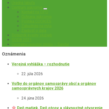
Úradná tabuľa
Centrum súkromia
Kontakt na DPO
Ochrana súkromia
Politika COOKIES
Zabudnite na mňa
Žiadosť o data
Dotazník kvality služieb
SODB 2021
Centrálny register zmlúv – Šandal
Oznámenia
Verejná vyhláška – rozhodnutie
22. júla 2026
Voľby do orgánov samosprávy obcí a orgánov
samosprávnych krajov 2026
24. júna 2026
Deň matiek, Deň otcov a slávnostné otvorenie