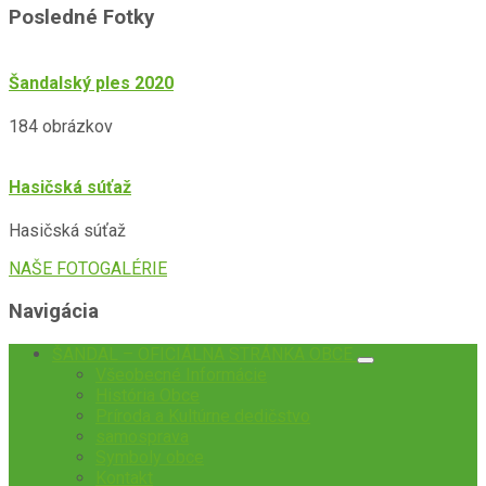
Posledné Fotky
Šandalský ples 2020
184 obrázkov
Hasičská súťaž
Hasičská súťaž
NAŠE FOTOGALÉRIE
Navigácia
ŠANDAL – OFICIÁLNA STRÁNKA OBCE
Všeobecné Informácie
História Obce
Príroda a Kultúrne dedičstvo
samosprava
Symboly obce
Kontakt