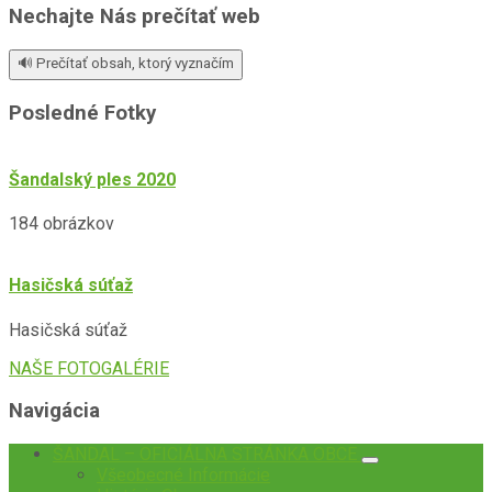
Nechajte Nás prečítať web
🔊 Prečítať obsah, ktorý vyznačím
Posledné Fotky
Šandalský ples 2020
184 obrázkov
Hasičská súťaž
Hasičská súťaž
NAŠE FOTOGALÉRIE
Navigácia
ŠANDAL – OFICIÁLNA STRÁNKA OBCE
Všeobecné Informácie