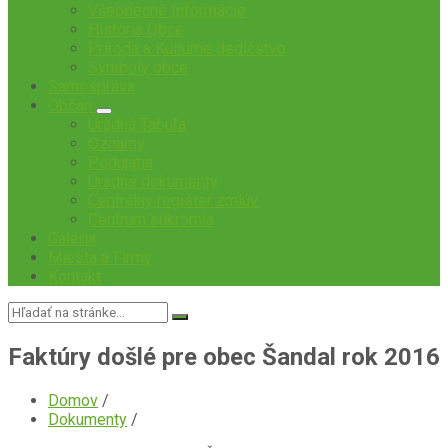
Všeobecné Informácie
História Obce
Príroda a Kultúrne dedičstvo
Symboly obce
Samospráva
Občan
Úradná Tabuľa
Oznamy
Podujatia
Úradné dokumenty
Centrálny register zmlúv
Centrum súkromia
Galéria
Miesta a Firmy
Kontakt
Vyhľadávanie:
Faktúry došlé pre obec Šandal rok 2016
Domov
/
Dokumenty
/