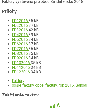
Faktúry vystavené pre obec Šandal v roku 2016
Prílohy
Prípona
Veľkosť
FD12016
35 kB
súboru:
Prípona
súboru:
Veľkosť
FD22016
37 kB
pdf
súboru:
Prípona
súboru:
Veľkosť
FD32016
42 kB
pdf
súboru:
Prípona
súboru:
Veľkosť
FD42016
39 kB
pdf
súboru:
Prípona
súboru:
Veľkosť
FD52016
34 kB
pdf
súboru:
Prípona
súboru:
Veľkosť
FD62016
37 kB
pdf
súboru:
Prípona
súboru:
Veľkosť
FD72016
36 kB
pdf
súboru:
Prípona
súboru:
Veľkosť
FD82016
35 kB
pdf
súboru:
Prípona
súboru:
Veľkosť
FD92016
34 kB
pdf
súboru:
Prípona
súboru:
Veľkosť
FD102016
35 kB
pdf
súboru:
Prípona
súboru:
Veľkosť
FD112016
34 kB
pdf
súboru:
Prípona
súboru:
Veľkosť
FD122016
34 kB
pdf
súboru:
súboru:
Faktúry
pdf
došlé faktúry obce
,
faktúry
,
rok 2016
,
Šandal
Zväčšenie textov
Decrease
Reset
Increase
A
A
A
font
font