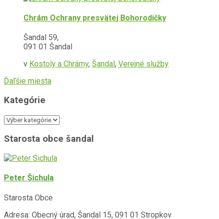
Chrám Ochrany presvätej Bohorodičky
Šandal 59,
091 01 Šandal
v
Kostoly a Chrámy
,
Šandal
,
Verejné služby
Ďaľšie miesta
Kategórie
Kategórie
Starosta obce šandal
Peter Šichula
Starosta Obce
Adresa: Obecný úrad, Šandal 15, 091 01 Stropkov