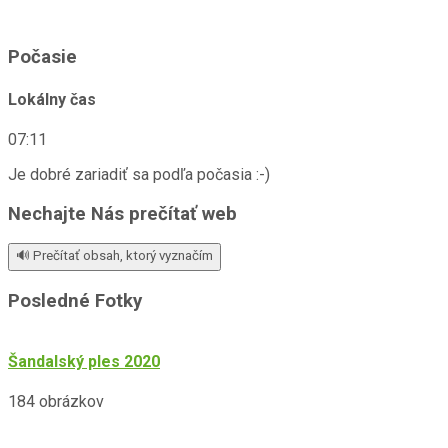
font
size.
size.
size.
Počasie
Lokálny čas
07:11
Je dobré zariadiť sa podľa počasia :-)
Nechajte Nás prečítať web
🔊 Prečítať obsah, ktorý vyznačím
Posledné Fotky
Šandalský ples 2020
184 obrázkov