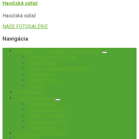
Hasičská súťaž
Hasičská súťaž
NAŠE FOTOGALÉRIE
Navigácia
ŠANDAL – OFICIÁLNA STRÁNKA OBCE
Všeobecné Informácie
História Obce
Príroda a Kultúrne dedičstvo
samosprava
Symboly obce
Kontakt
Úradná tabuľa
Centrum súkromia
Kontakt na DPO
Ochrana súkromia
Politika COOKIES
Zabudnite na mňa
Žiadosť o data
Dotazník kvality služieb