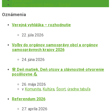
SODB 2021
Centrálny register zmlúv – Šandal
Oznámenia
Verejná vyhláška – rozhodnutie
22. júla 2026
Voľby do orgánov samosprávy obcí a orgánov
samosprávnych krajov 2026
24. júna 2026
🌸 Deň matiek, Deň otcov a slávnostné otvorenie
posilňovne 💪
26. mája 2026
v
Komunita
,
Kultúra
,
Šport
,
úradna tabuľa
Referendum 2026
27. apríla 2026