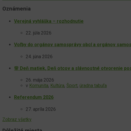
Oznámenia
Verejná vyhláška – rozhodnutie
22. júla 2026
Voľby do orgánov samosprávy obcí a orgánov samos
24. júna 2026
🌸 Deň matiek, Deň otcov a slávnostné otvorenie po
26. mája 2026
v
Komunita
,
Kultúra
,
Šport
,
úradna tabuľa
Referendum 2026
27. apríla 2026
Zobraz všetky
Dôležité miesta