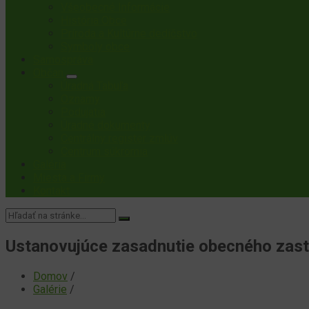
Všeobecné Informácie
História Obce
Príroda a Kultúrne dedičstvo
Symboly obce
Samospráva
Občan
Úradná Tabuľa
Oznamy
Podujatia
Úradné dokumenty
Centrálny register zmlúv
Centrum súkromia
Galéria
Miesta a Firmy
Kontakt
Vyhľadávanie:
Ustanovujúce zasadnutie obecného zastu
Domov
/
Galérie
/