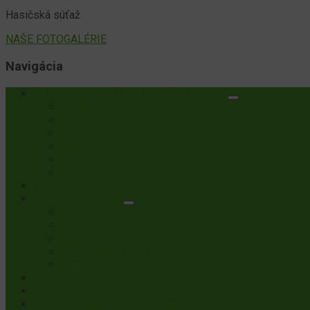
Hasičská súťaž
NAŠE FOTOGALÉRIE
Navigácia
ŠANDAL – OFICIÁLNA STRÁNKA OBCE
Všeobecné Informácie
História Obce
Príroda a Kultúrne dedičstvo
samosprava
Symboly obce
Kontakt
Úradná tabuľa
Centrum súkromia
Kontakt na DPO
Ochrana súkromia
Politika COOKIES
Zabudnite na mňa
Žiadosť o data
Dotazník kvality služieb
SODB 2021
Centrálny register zmlúv – Šandal