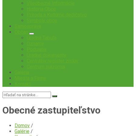
Všeobecné Informácie
História Obce
Príroda a Kultúrne dedičstvo
Symboly obce
Samospráva
Občan
Úradná Tabuľa
Oznamy
Podujatia
Úradné dokumenty
Centrálny register zmlúv
Centrum súkromia
Galéria
Miesta a Firmy
Kontakt
Vyhľadávanie:
Obecné zastupiteľstvo
Domov
/
Galérie
/