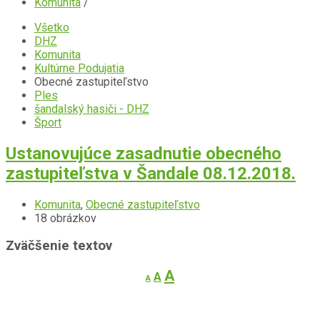
Komunita
/
Všetko
DHZ
Komunita
Kultúrne Podujatia
Obecné zastupiteľstvo
Ples
šandalský hasiči - DHZ
Šport
Ustanovujúce zasadnutie obecného
zastupiteľstva v Šandale 08.12.2018.
Komunita
,
Obecné zastupiteľstvo
18 obrázkov
Otvoriť
Zväčšenie textov
galériu
Decrease
Reset
Increase
A
A
A
font
font
font
size.
size.
size.