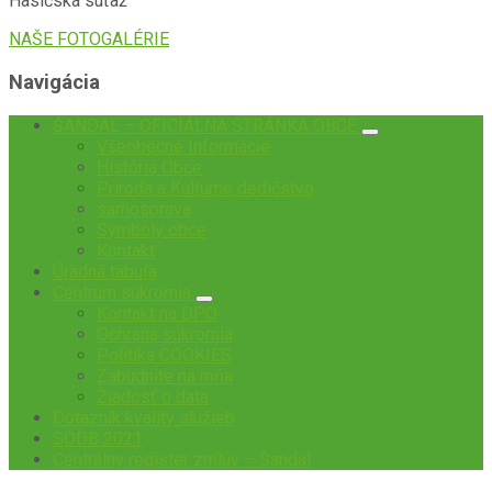
Hasičská súťaž
NAŠE FOTOGALÉRIE
Navigácia
ŠANDAL – OFICIÁLNA STRÁNKA OBCE
Všeobecné Informácie
História Obce
Príroda a Kultúrne dedičstvo
samosprava
Symboly obce
Kontakt
Úradná tabuľa
Centrum súkromia
Kontakt na DPO
Ochrana súkromia
Politika COOKIES
Zabudnite na mňa
Žiadosť o data
Dotazník kvality služieb
SODB 2021
Centrálny register zmlúv – Šandal