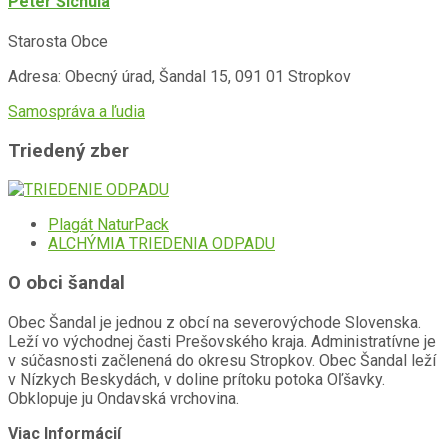
Peter Šichula
Starosta Obce
Adresa: Obecný úrad, Šandal 15, 091 01 Stropkov
Samospráva a ľudia
Triedený zber
Plagát NaturPack
ALCHÝMIA TRIEDENIA ODPADU
O obci šandal
Obec Šandal je jednou z obcí na severovýchode Slovenska.
Leží vo východnej časti Prešovského kraja. Administratívne je
v súčasnosti začlenená do okresu Stropkov. Obec Šandal leží
v Nízkych Beskydách, v doline prítoku potoka Oľšavky.
Obklopuje ju Ondavská vrchovina.
Viac Informácií