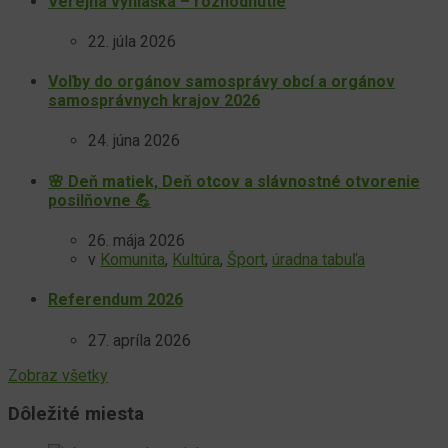
Verejná vyhláška – rozhodnutie
22. júla 2026
Voľby do orgánov samosprávy obcí a orgánov
samosprávnych krajov 2026
24. júna 2026
🌸 Deň matiek, Deň otcov a slávnostné otvorenie
posilňovne 💪
26. mája 2026
v
Komunita
,
Kultúra
,
Šport
,
úradna tabuľa
Referendum 2026
27. apríla 2026
Zobraz všetky
Dôležité miesta