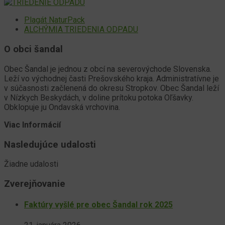
Plagát NaturPack
ALCHÝMIA TRIEDENIA ODPADU
O obci šandal
Obec Šandal je jednou z obcí na severovýchode Slovenska.
Leží vo východnej časti Prešovského kraja. Administratívne je
v súčasnosti začlenená do okresu Stropkov. Obec Šandal leží
v Nízkych Beskydách, v doline prítoku potoka Oľšavky.
Obklopuje ju Ondavská vrchovina.
Viac Informácií
Nasledujúce udalosti
Žiadne udalosti
Zverejňovanie
Faktúry vyšlé pre obec Šandal rok 2025