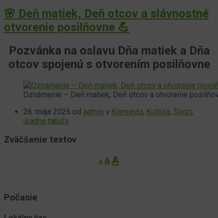
🌸 Deň matiek, Deň otcov a slávnostné
otvorenie posilňovne 💪
Pozvánka na oslavu Dňa matiek a Dňa
otcov spojenú s otvorením posilňovne
Oznámenie – Deň matiek, Deň otcov a otvorenie posilňo
26. mája 2026
od
admin
v
Komunita
,
Kultúra
,
Šport
,
úradna tabuľa
Zväčšenie textov
Decrease
Reset
Increase
A
A
A
font
font
font
size.
size.
size.
Počasie
Lokálny čas