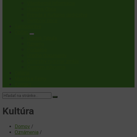
Všeobecné Informácie
História Obce
Príroda a Kultúrne dedičstvo
Symboly obce
Samospráva
Občan
Úradná Tabuľa
Oznamy
Podujatia
Úradné dokumenty
Centrálny register zmlúv
Centrum súkromia
Galéria
Miesta a Firmy
Kontakt
Vyhľadávanie:
Kultúra
Domov
/
Oznámenia
/