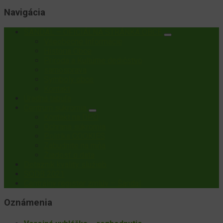
Navigácia
ŠANDAL – OFICIÁLNA STRÁNKA OBCE
Všeobecné Informácie
História Obce
Príroda a Kultúrne dedičstvo
samosprava
Symboly obce
Kontakt
Úradná tabuľa
Centrum súkromia
Kontakt na DPO
Ochrana súkromia
Politika COOKIES
Zabudnite na mňa
Žiadosť o data
Dotazník kvality služieb
SODB 2021
Centrálny register zmlúv – Šandal
Oznámenia