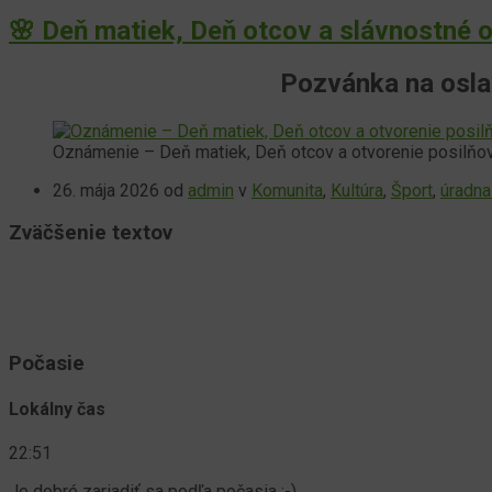
🌸 Deň matiek, Deň otcov a slávnostné o
Pozvánka na osla
Oznámenie – Deň matiek, Deň otcov a otvorenie posilňo
26. mája 2026
od
admin
v
Komunita
,
Kultúra
,
Šport
,
úradna
Zväčšenie textov
Počasie
Lokálny čas
22:51
Je dobré zariadiť sa podľa počasia :-)