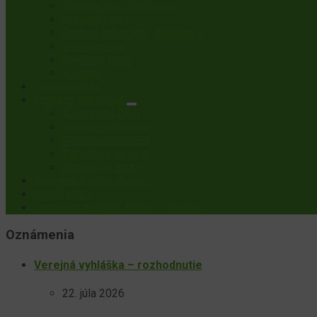
Všeobecné Informácie
História Obce
Príroda a Kultúrne dedičstvo
samosprava
Symboly obce
Kontakt
Úradná tabuľa
Centrum súkromia
Kontakt na DPO
Ochrana súkromia
Politika COOKIES
Zabudnite na mňa
Žiadosť o data
Dotazník kvality služieb
SODB 2021
Centrálny register zmlúv – Šandal
Oznámenia
Verejná vyhláška – rozhodnutie
22. júla 2026