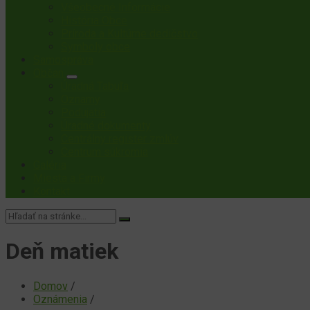
Všeobecné Informácie
História Obce
Príroda a Kultúrne dedičstvo
Symboly obce
Samospráva
Občan
Úradná Tabuľa
Oznamy
Podujatia
Úradné dokumenty
Centrálny register zmlúv
Centrum súkromia
Galéria
Miesta a Firmy
Kontakt
Vyhľadávanie:
Deň matiek
Domov
/
Oznámenia
/