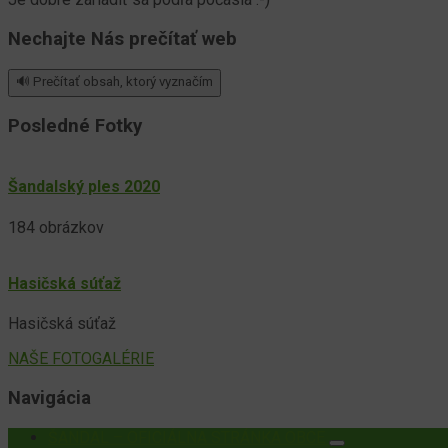
Nechajte Nás prečítať web
🔊 Prečítať obsah, ktorý vyznačím
Posledné Fotky
Šandalský ples 2020
184 obrázkov
Hasičská súťaž
Hasičská súťaž
NAŠE FOTOGALÉRIE
Navigácia
ŠANDAL – OFICIÁLNA STRÁNKA OBCE