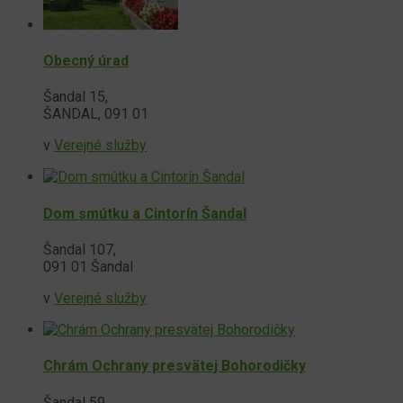
Obecný úrad
Šandal 15,
ŠANDAL, 091 01
v
Verejné služby
Dom smútku a Cintorín Šandal
Šandal 107,
091 01 Šandal
v
Verejné služby
Chrám Ochrany presvätej Bohorodičky
Šandal 59,