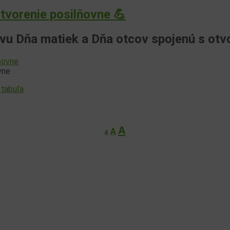
tvorenie posilňovne 💪
vu Dňa matiek a Dňa otcov spojenú s otv
vne
 tabuľa
Decrease
Reset
Increase
A
A
A
font
font
font
size.
size.
size.