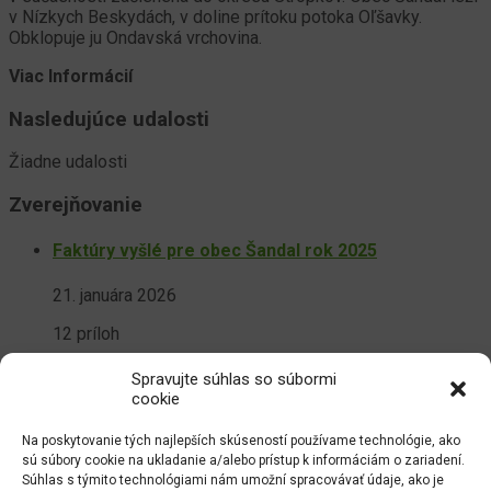
v Nízkych Beskydách, v doline prítoku potoka Oľšavky.
Obklopuje ju Ondavská vrchovina.
Viac Informácií
Nasledujúce udalosti
Žiadne udalosti
Zverejňovanie
Faktúry vyšlé pre obec Šandal rok 2025
21. januára 2026
12 príloh
Zmluvy – obec Šandal rok 2026
Spravujte súhlas so súbormi
cookie
14. januára 2026
Na poskytovanie tých najlepších skúseností používame technológie, ako
21 príloh
sú súbory cookie na ukladanie a/alebo prístup k informáciám o zariadení.
Súhlas s týmito technológiami nám umožní spracovávať údaje, ako je