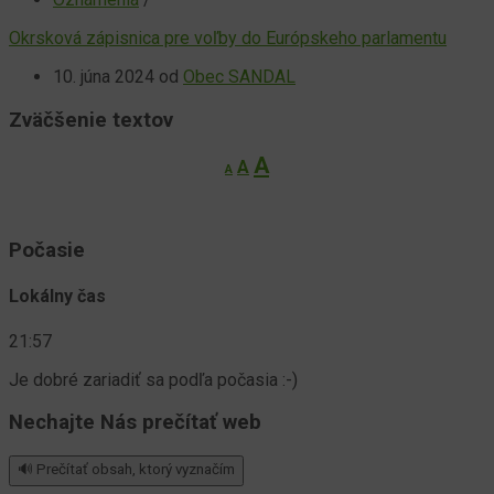
Okrsková zápisnica pre voľby do Európskeho parlamentu
10. júna 2024
od
Obec SANDAL
Zväčšenie textov
Decrease
Reset
Increase
A
A
A
font
font
font
size.
size.
size.
Počasie
Lokálny čas
21:57
Je dobré zariadiť sa podľa počasia :-)
Nechajte Nás prečítať web
🔊 Prečítať obsah, ktorý vyznačím