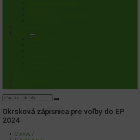
Všeobecné Informácie
História Obce
Príroda a Kultúrne dedičstvo
Symboly obce
Samospráva
Občan
Úradná Tabuľa
Oznamy
Podujatia
Úradné dokumenty
Centrálny register zmlúv
Centrum súkromia
Galéria
Miesta a Firmy
Kontakt
Vyhľadávanie:
Okrsková zápisnica pre voľby do EP
2024
Domov
/
Oznámenia
/