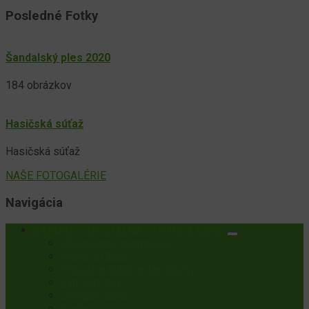
Posledné Fotky
Šandalský ples 2020
184 obrázkov
Hasičská súťaž
Hasičská súťaž
NAŠE FOTOGALÉRIE
Navigácia
ŠANDAL – OFICIÁLNA STRÁNKA OBCE
Všeobecné Informácie
História Obce
Príroda a Kultúrne dedičstvo
samosprava
Symboly obce
Kontakt