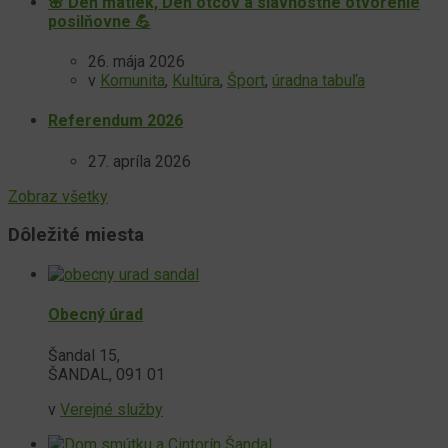
🌸 Deň matiek, Deň otcov a slávnostné otvorenie
posilňovne 💪
26. mája 2026
v
Komunita
,
Kultúra
,
Šport
,
úradna tabuľa
Referendum 2026
27. apríla 2026
Zobraz všetky
Dôležité miesta
Obecný úrad
Šandal 15,
ŠANDAL, 091 01
v
Verejné služby