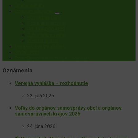
Úradná tabuľa
Centrum súkromia
Kontakt na DPO
Ochrana súkromia
Politika COOKIES
Zabudnite na mňa
Žiadosť o data
Dotazník kvality služieb
SODB 2021
Centrálny register zmlúv – Šandal
Oznámenia
Verejná vyhláška – rozhodnutie
22. júla 2026
Voľby do orgánov samosprávy obcí a orgánov
samosprávnych krajov 2026
24. júna 2026